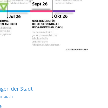
denbuch
e