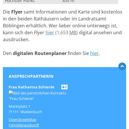
Höchster Punkt:
435 m
Die
Flyer
samt Informationen und Karte sind kostenlos
in den beiden Rathäusern oder im Landratsamt
Böblingen erhältlich. Wer lieber online unterwegs ist,
kann sich den Flyer
hier
(1,653
MB
)
digital ansehen und
ausdrucken.
Den
digitalen Routenplaner
finden Sie
hier
.
ANSPRECHPARTNERIN
Frau
Katharina
Schienle
Marktplatz 1
71111
Waldenbuch
OpenStreetMap
Fahrplanauskunft