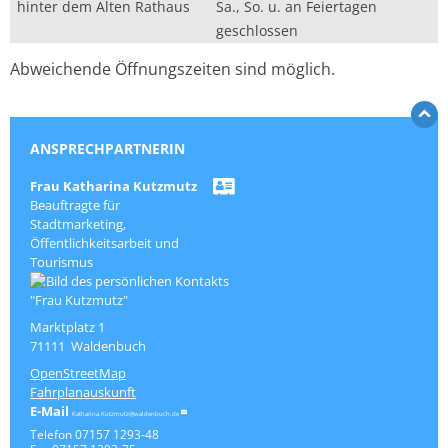
hinter dem Alten Rathaus
Sa., So. u. an Feiertagen
geschlossen
Abweichende Öffnungszeiten sind möglich.
ANSPRECHPARTNERIN
Frau
Katharina
Kutzmutz
Beauftragte für
Stadtmarketing,
Öffentlichkeitsarbeit und
Tourismus
Marktplatz 1
71111
Waldenbuch
OpenStreetMap
Fahrplanauskunft
Katharina.Kutzmutz@waldenbuch.de
Telefon
07157 1293-48