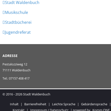
Stadt Waldenbuch
Musikschule
Stadtbücherei
Jugendreferat
ADRESSE
Pestalozziweg 12
71111 Waldenbuch
Tel.: 07157 408 417
© 2016 - 2026 Stadt Waldenbuch
Inhalt
|
Barrierefreiheit
|
Leichte Sprache
|
Gebärdensprache
|
Kontakt
|
Impressum / Datenschutz
|
powered by
Komm.ONE