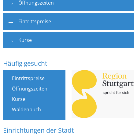
Öffnungszeiten
Eintrittspreise
Kurse
Häufig gesucht
Links
Eintrittspreise
Öffnungszeiten
Kurse
Waldenbuch