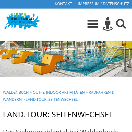
KONTAKT
IMPRESSUM / DATENSCHUTZ
WALDENBUCH
>
OUT- & INDOOR AKTIVITÄTEN
>
RADFAHREN &
WANDERN
>
LAND.TOUR: SEITENWECHSEL
LAND.TOUR: SEITENWECHSEL
Das Siebenmühlental bei Waldenbuch