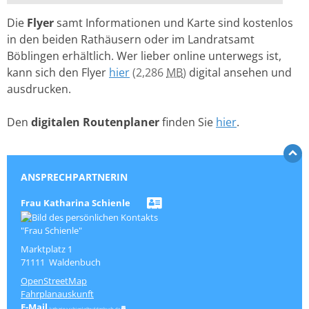
Die
Flyer
samt Informationen und Karte sind kostenlos
in den beiden Rathäusern oder im Landratsamt
Böblingen erhältlich. Wer lieber online unterwegs ist,
kann sich den Flyer
hier
(2,286
MB
)
digital ansehen und
ausdrucken.
Den
digitalen Routenplaner
finden Sie
hier
.
ANSPRECHPARTNERIN
Frau
Katharina
Schienle
Marktplatz 1
71111
Waldenbuch
OpenStreetMap
Fahrplanauskunft
katharina.schienle@waldenbuch.de