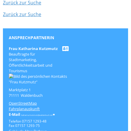
Zurück zur Suche
Zurück zur Suche
ANSPRECHPARTNERIN
Frau
Katharina
Kutzmutz
Beauftragte für
Stadtmarketing,
Öffentlichkeitsarbeit und
Tourismus
Marktplatz 1
71111
Waldenbuch
OpenStreetMap
Fahrplanauskunft
Katharina.Kutzmutz@waldenbuch.de
Telefon
07157 1293-48
Fax
07157 1293-75