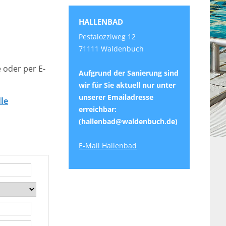
HALLENBAD
Pestalozziweg 12
71111 Waldenbuch
e oder per E-
Aufgrund der Sanierung sind
wir für Sie aktuell nur unter
unserer Emailadresse
lle
erreichbar:
(hallenbad@waldenbuch.de)
E-Mail Hallenbad