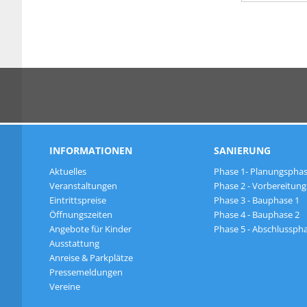
INFORMATIONEN
SANIERUNG
Aktuelles
Phase 1- Planungspha
Veranstaltungen
Phase 2 - Vorbereitun
Eintrittspreise
Phase 3 - Bauphase 1
Öffnungszeiten
Phase 4 - Bauphase 2
Angebote für Kinder
Phase 5 - Abschlussph
Ausstattung
Anreise & Parkplätze
Pressemeldungen
Vereine