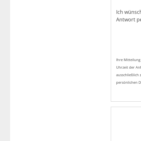
Ich wünsc
Antwort p
Ihre Mitteilung an un
Uhrzeit der Anfrage wird in die E-Mail über
ausschließlich zum Z
persönlichen Da