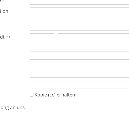
e
*
ition
adt
*
/
Kopie (cc) erhalten
ilung an uns