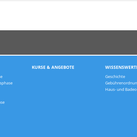
KURSE & ANGEBOTE
WISSENSWERT
se
Geschichte
gsphase
Gebührenordnu
Haus- und Bade
ase