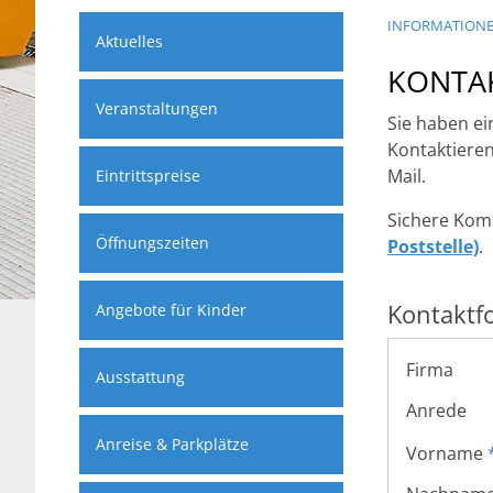
INFORMATION
Aktuelles
KONTA
Veranstaltungen
Sie haben ei
Kontaktieren 
Mail.
Eintrittspreise
Sichere Kom
Öffnungszeiten
Poststelle)
.
Kontaktf
Angebote für Kinder
Firma
Ausstattung
Anrede
Anreise & Parkplätze
Vorname