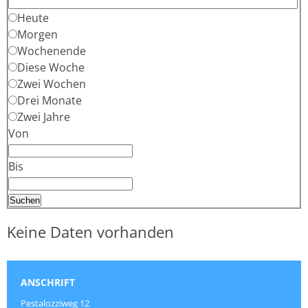
Heute
Morgen
Wochenende
Diese Woche
Zwei Wochen
Drei Monate
Zwei Jahre
Von
Bis
Keine Daten vorhanden
ANSCHRIFT
Pestalozziweg 12