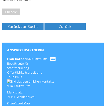
Bücherei
Zurück zur Suche
Zurück
ANSPRECHPARTNERIN
Frau
Katharina
Kutzmutz
Beauftragte für
Stadtmarketing,
Öffentlichkeitsarbeit und
Tourismus
Marktplatz 1
71111
Waldenbuch
OpenStreetMap