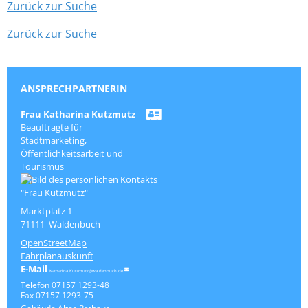
Zurück zur Suche
Zurück zur Suche
ANSPRECHPARTNERIN
Frau
Katharina
Kutzmutz
Beauftragte für
Stadtmarketing,
Öffentlichkeitsarbeit und
Tourismus
Marktplatz 1
71111
Waldenbuch
OpenStreetMap
Fahrplanauskunft
Katharina.Kutzmutz@waldenbuch.de
Telefon
07157 1293-48
Fax
07157 1293-75