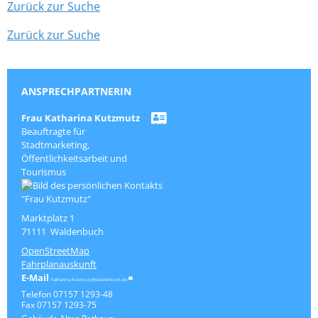
Zurück zur Suche
Zurück zur Suche
ANSPRECHPARTNERIN
Frau
Katharina
Kutzmutz
Beauftragte für
Stadtmarketing,
Öffentlichkeitsarbeit und
Tourismus
Marktplatz 1
71111
Waldenbuch
OpenStreetMap
Fahrplanauskunft
Katharina.Kutzmutz@waldenbuch.de
Telefon
07157 1293-48
Fax
07157 1293-75